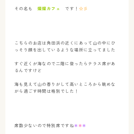
その名も
燦燦カフェ
です！
☆彡
こちらのお店は角田浜の近くにあって山の中にひ
っそり顔を出しているような場所に立ってました
すぐ近くが海なので二階に登ったらテラス席があ
るんですけど
海も見えて山の香りがして高いところから眺めな
がら過ごす時間は格別でした！
席数少ないので特別席ですね
✱
✱
✱